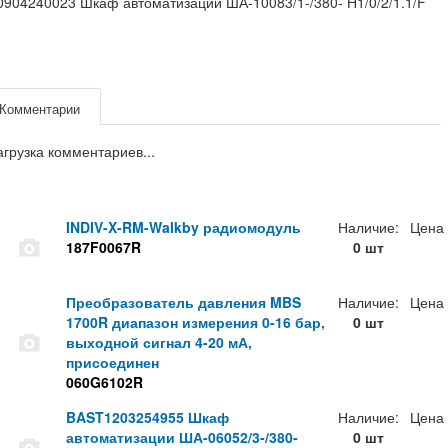
904240023 Шкаф автоматизации ША-10083/1-/380- H1/0/2/1.1/F
Комментарии
агрузка комментариев...
INDIV-X-RM-Walkby радиомодуль
Наличие:
Цена
187F0067R
0 шт
Преобразователь давления MBS
Наличие:
Цена
1700R диапазон измерения 0-16 бар,
0 шт
выходной сигнал 4-20 мА,
присоединен
060G6102R
BAST1203254955 Шкаф
Наличие:
Цена
автоматизации ША-06052/3-/380-
0 шт