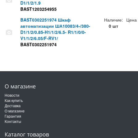
D1/1/2/1.9
BAST1203254955
BAST0302251974 Шкаф
Наличие:
Цена
автоматизации ША10083/4-/380-
0 шт
D1/1/2/0.85-H1/1/2/6.5- R1/1/0/0-
V1/1/2/6.05/F-RV1/
BAST0302251974
О магазине
Новости
Как купить
Доставка
О магазине
Гарантия
Контакты
Каталог товаров