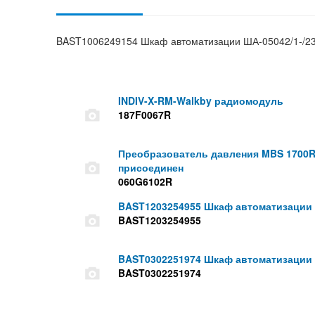
BAST1006249154 Шкаф автоматизации ША-05042/1-/230
INDIV-X-RM-Walkby радиомодуль
187F0067R
Преобразователь давления MBS 1700R 
присоединен
060G6102R
BAST1203254955 Шкаф автоматизации ША
BAST1203254955
BAST0302251974 Шкаф автоматизации ША10
BAST0302251974