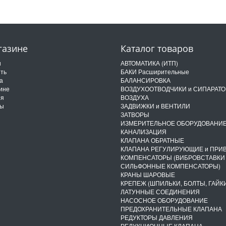
газине
Каталог товаров
и
АВТОМАТИКА (ИТП)
ить
БАКИ Расширительные
а
БАЛАНСИРОВКА
ине
ВОЗДУХООТВОДЧИКИ и СИПАРАТ
ия
ВОЗДУХА
ты
ЗАДВИЖКИ и ВЕНТИЛИ
ЗАТВОРЫ
ИЗМЕРИТЕЛЬНОЕ ОБОРУДОВАНИ
КАНАЛИЗАЦИЯ
КЛАПАНА ОБРАТНЫЕ
КЛАПАНА РЕГУЛИРУЮЩИЕ и ПРИ
КОМПЕНСАТОРЫ (ВИБРОВСТАВКИ
СИЛЬФОННЫЕ КОМПЕНСАТОРЫ)
КРАНЫ ШАРОВЫЕ
КРЕПЕЖ (ШПИЛЬКИ, БОЛТЫ, ГАЙКИ
ЛАТУННЫЕ СОЕДИНЕНИЯ
НАСОСНОЕ ОБОРУДОВАНИЕ
ПРЕДОХРАНИТЕЛЬНЫЕ КЛАПАНА
РЕДУКТОРЫ ДАВЛЕНИЯ
РЕДУКЦИОННЫЕ КЛАПАНА