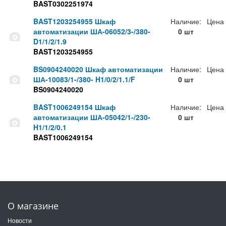
BAST0302251974
BAST1203254955 Шкаф
Наличие:
Цена
автоматизации ША-06052/3-/380-
0 шт
D1/1/2/1.9
BAST1203254955
BS0904240020 Шкаф автоматизации
Наличие:
Цена
ША-10083/1-/380- H1/0/2/1.1/F
0 шт
BS0904240020
BAST1006249154 Шкаф
Наличие:
Цена
автоматизации ША-05042/1-/230-
0 шт
H1/1/2/0.1
BAST1006249154
О магазине
Новости