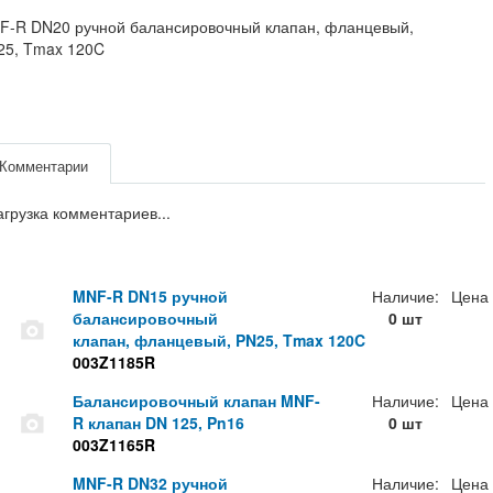
F-R DN20 ручной балансировочный клапан, фланцевый,
25, Tmax 120C
Комментарии
агрузка комментариев...
MNF-R DN15 ручной
Наличие:
Цена
балансировочный
0 шт
клапан, фланцевый, PN25, Tmax 120C
003Z1185R
Балансировочный клапан MNF-
Наличие:
Цена
R клапан DN 125, Pn16
0 шт
003Z1165R
MNF-R DN32 ручной
Наличие:
Цена