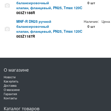
балансировочный
0 шт
клапан, фланцевый, PN25, Tmax 120C
003Z1188R
MNF-R DN25 ручной
Наличие:
Цена
балансировочный
0 шт
клапан, фланцевый, PN25, Tmax 120C
003Z1187R
О магазине
Новости
Как купить
Доставка
О магазине
Гарантия
Контакты
Каталог товаров