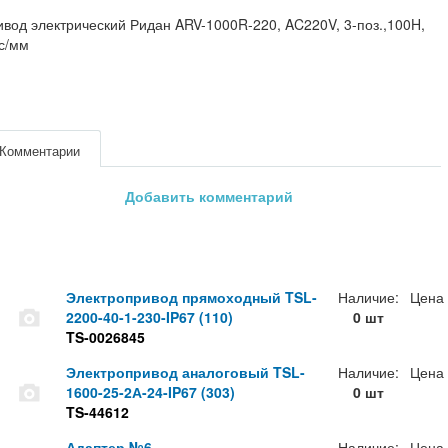
вод электрический Ридан ARV-1000R-220, AC220V, 3-поз.,100H,
с/мм
Комментарии
Добавить комментарий
Электропривод прямоходный TSL-
Наличие:
Цена
2200-40-1-230-IP67 (110)
0 шт
TS-0026845
Электропривод аналоговый TSL-
Наличие:
Цена
1600-25-2А-24-IP67 (303)
0 шт
TS-44612
Адаптер №6
Наличие:
Цена