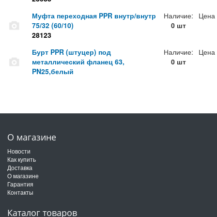
Муфта переходная PPR внутр/внутр
Наличие:
Цена
75/32 (60/10)
0 шт
28123
Бурт PPR (штуцер) под
Наличие:
Цена
металлический фланец 63,
0 шт
PN25,белый
О магазине
Новости
Как купить
Доставка
О магазине
Гарантия
Контакты
Каталог товаров