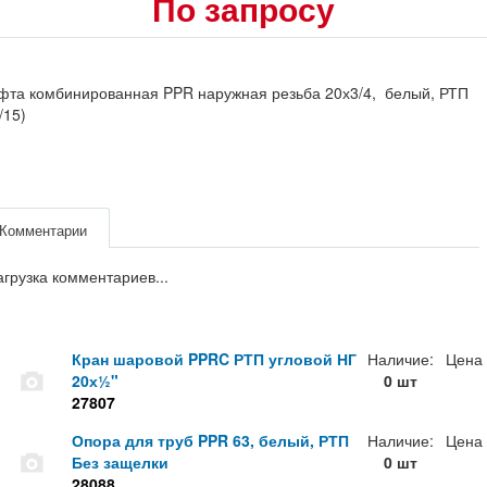
По запросу
фта комбинированная PPR наружная резьба 20х3/4, белый, РТП
/15)
Комментарии
агрузка комментариев...
Кран шаровой PPRC РТП угловой НГ
Наличие:
Цена
20х½"
0 шт
27807
Опора для труб PPR 63, белый, РТП
Наличие:
Цена
Без защелки
0 шт
28088