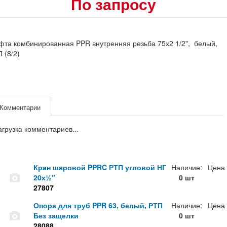
По запросу
та комбинированная PPR внутренняя резьба 75х2 1/2", белый,
 (8/2)
Комментарии
агрузка комментариев...
Кран шаровой PPRC РТП угловой НГ
Наличие:
Цена
20х½"
0 шт
27807
Опора для труб PPR 63, белый, РТП
Наличие:
Цена
Без защелки
0 шт
28088