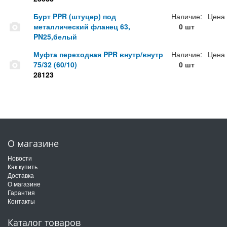
Бурт PPR (штуцер) под
Наличие:
Цена
металлический фланец 63,
0 шт
PN25,белый
Муфта переходная PPR внутр/внутр
Наличие:
Цена
75/32 (60/10)
0 шт
28123
О магазине
Новости
Как купить
Доставка
О магазине
Гарантия
Контакты
Каталог товаров