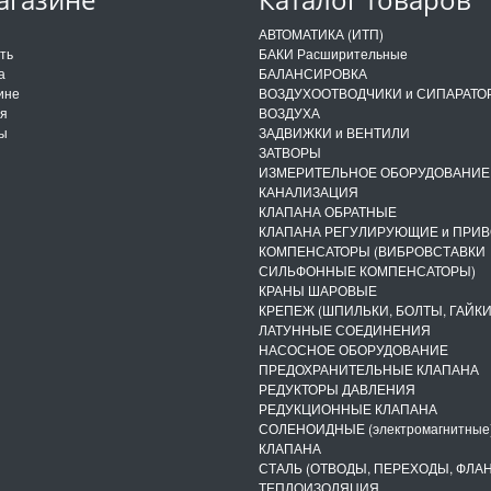
и
АВТОМАТИКА (ИТП)
ить
БАКИ Расширительные
а
БАЛАНСИРОВКА
ине
ВОЗДУХООТВОДЧИКИ и СИПАРАТО
ия
ВОЗДУХА
ты
ЗАДВИЖКИ и ВЕНТИЛИ
ЗАТВОРЫ
ИЗМЕРИТЕЛЬНОЕ ОБОРУДОВАНИЕ
КАНАЛИЗАЦИЯ
КЛАПАНА ОБРАТНЫЕ
КЛАПАНА РЕГУЛИРУЮЩИЕ и ПРИ
КОМПЕНСАТОРЫ (ВИБРОВСТАВКИ
СИЛЬФОННЫЕ КОМПЕНСАТОРЫ)
КРАНЫ ШАРОВЫЕ
КРЕПЕЖ (ШПИЛЬКИ, БОЛТЫ, ГАЙКИ
ЛАТУННЫЕ СОЕДИНЕНИЯ
НАСОСНОЕ ОБОРУДОВАНИЕ
ПРЕДОХРАНИТЕЛЬНЫЕ КЛАПАНА
РЕДУКТОРЫ ДАВЛЕНИЯ
РЕДУКЦИОННЫЕ КЛАПАНА
СОЛЕНОИДНЫЕ (электромагнитные
КЛАПАНА
СТАЛЬ (ОТВОДЫ, ПЕРЕХОДЫ, ФЛА
ТЕПЛОИЗОЛЯЦИЯ