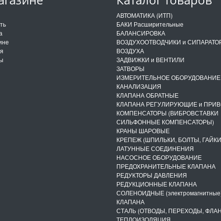
и
АВТОМАТИКА (ИТП)
ить
БАКИ Расширительные
а
БАЛАНСИРОВКА
ине
ВОЗДУХООТВОДЧИКИ и СИПАРАТО
ия
ВОЗДУХА
ты
ЗАДВИЖКИ и ВЕНТИЛИ
ЗАТВОРЫ
ИЗМЕРИТЕЛЬНОЕ ОБОРУДОВАНИЕ
КАНАЛИЗАЦИЯ
КЛАПАНА ОБРАТНЫЕ
КЛАПАНА РЕГУЛИРУЮЩИЕ и ПРИ
КОМПЕНСАТОРЫ (ВИБРОВСТАВКИ
СИЛЬФОННЫЕ КОМПЕНСАТОРЫ)
КРАНЫ ШАРОВЫЕ
КРЕПЕЖ (ШПИЛЬКИ, БОЛТЫ, ГАЙКИ
ЛАТУННЫЕ СОЕДИНЕНИЯ
НАСОСНОЕ ОБОРУДОВАНИЕ
ПРЕДОХРАНИТЕЛЬНЫЕ КЛАПАНА
РЕДУКТОРЫ ДАВЛЕНИЯ
РЕДУКЦИОННЫЕ КЛАПАНА
СОЛЕНОИДНЫЕ (электромагнитные
КЛАПАНА
СТАЛЬ (ОТВОДЫ, ПЕРЕХОДЫ, ФЛА
ТЕПЛОИЗОЛЯЦИЯ