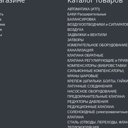
и
АВТОМАТИКА (ИТП)
ить
БАКИ Расширительные
а
БАЛАНСИРОВКА
ине
ВОЗДУХООТВОДЧИКИ и СИПАРАТО
ия
ВОЗДУХА
ты
ЗАДВИЖКИ и ВЕНТИЛИ
ЗАТВОРЫ
ИЗМЕРИТЕЛЬНОЕ ОБОРУДОВАНИЕ
КАНАЛИЗАЦИЯ
КЛАПАНА ОБРАТНЫЕ
КЛАПАНА РЕГУЛИРУЮЩИЕ и ПРИ
КОМПЕНСАТОРЫ (ВИБРОВСТАВКИ
СИЛЬФОННЫЕ КОМПЕНСАТОРЫ)
КРАНЫ ШАРОВЫЕ
КРЕПЕЖ (ШПИЛЬКИ, БОЛТЫ, ГАЙКИ
ЛАТУННЫЕ СОЕДИНЕНИЯ
НАСОСНОЕ ОБОРУДОВАНИЕ
ПРЕДОХРАНИТЕЛЬНЫЕ КЛАПАНА
РЕДУКТОРЫ ДАВЛЕНИЯ
РЕДУКЦИОННЫЕ КЛАПАНА
СОЛЕНОИДНЫЕ (электромагнитные
КЛАПАНА
СТАЛЬ (ОТВОДЫ, ПЕРЕХОДЫ, ФЛА
ТЕПЛОИЗОЛЯЦИЯ