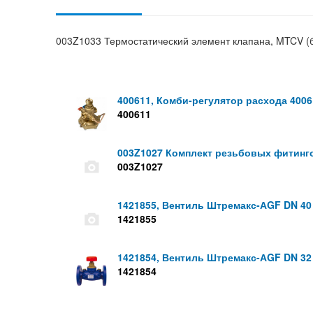
003Z1033 Термостатический элемент клапана, MTCV (б
400611, Комби-регулятор расхода 4006
400611
003Z1027 Комплект резьбовых фитингов
003Z1027
1421855, Вентиль Штремакс-АGF DN 4
1421855
1421854, Вентиль Штремакс-АGF DN 3
1421854