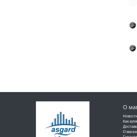
О ма
Новост
Как куп
Доставк
О магаз
Гарант