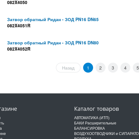
082X4050
Затвор обратный Ридан - ЗОД PN16 DN65
082X4051R
Затвор обратный Ридан - ЗОД PN16 DN80
082X4052R
Назад
1
2
3
4
5
газине
Каталог товаров
и
АВТОМАТИКА (ИТП)
ить
БАКИ Расширительные
а
БАЛАНСИРОВКА
ине
ВОЗДУХООТВОДЧИКИ и СИПАРАТ
ия
ВОЗДУХА