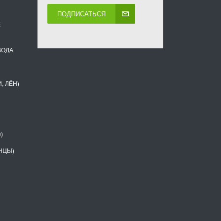
ПОДПИСАТЬСЯ
Е
ВОДА
, ЛЁН)
)
НЦЫ)