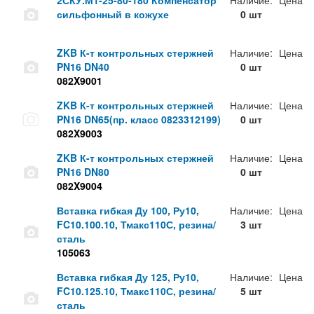
2СКУ.М1-25-80-180 Компенсатор
Наличие:
Цена
сильфонный в кожухе
0 шт
ZKB К-т контрольных стержней
Наличие:
Цена
PN16 DN40
0 шт
082X9001
ZKB К-т контрольных стержней
Наличие:
Цена
PN16 DN65(пр. класс 0823312199)
0 шт
082X9003
ZKB К-т контрольных стержней
Наличие:
Цена
PN16 DN80
0 шт
082X9004
Вставка гибкая Ду 100, Ру10,
Наличие:
Цена
FC10.100.10, Тмакс110С, резина/
3 шт
сталь
105063
Вставка гибкая Ду 125, Ру10,
Наличие:
Цена
FC10.125.10, Тмакс110С, резина/
5 шт
сталь