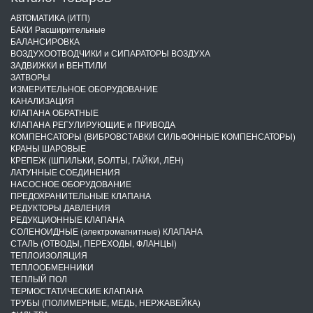
АВТОМАТИКА (ИТП)
БАКИ Расширительные
БАЛАНСИРОВКА
ВОЗДУХООТВОДЧИКИ и СИПАРАТОРЫ ВОЗДУХА
ЗАДВИЖКИ и ВЕНТИЛИ
ЗАТВОРЫ
ИЗМЕРИТЕЛЬНОЕ ОБОРУДОВАНИЕ
КАНАЛИЗАЦИЯ
КЛАПАНА ОБРАТНЫЕ
КЛАПАНА РЕГУЛИРУЮЩИЕ и ПРИВОДА
КОМПЕНСАТОРЫ (ВИБРОВСТАВКИ СИЛЬФОННЫЕ КОМПЕНСАТОРЫ)
КРАНЫ ШАРОВЫЕ
КРЕПЕЖ (ШПИЛЬКИ, БОЛТЫ, ГАЙКИ, ЛЁН)
ЛАТУННЫЕ СОЕДИНЕНИЯ
НАСОСНОЕ ОБОРУДОВАНИЕ
ПРЕДОХРАНИТЕЛЬНЫЕ КЛАПАНА
РЕДУКТОРЫ ДАВЛЕНИЯ
РЕДУКЦИОННЫЕ КЛАПАНА
СОЛЕНОИДНЫЕ (электромагнитные) КЛАПАНА
СТАЛЬ (ОТВОДЫ, ПЕРЕХОДЫ, ФЛАНЦЫ)
ТЕПЛОИЗОЛЯЦИЯ
ТЕПЛООБМЕННИКИ
ТЕПЛЫЙ ПОЛ
ТЕРМОСТАТИЧЕСКИЕ КЛАПАНА
ТРУБЫ (ПОЛИМЕРНЫЕ, МЕДЬ, НЕРЖАВЕЙКА)