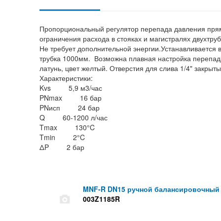
Пропорциональный регулятор перепада давления прям
ограничения расхода в стояках и магистралях двухтру
Не требует дополнительной энергии.Устанавливается 
трубка 1000мм. Возможна плавная настройка перепада
латунь, цвет желтый. Отверстия для слива 1/4" закрыт
Характеристики:
Kvs 5,9 м3/час
PNmax 16 бар
PNисп 24 бар
Q 60-1200 л/час
Tmax 130°C
Tmin 2°C
ΔP 2 бар
MNF-R DN15 ручной балансировочный 
003Z1185R