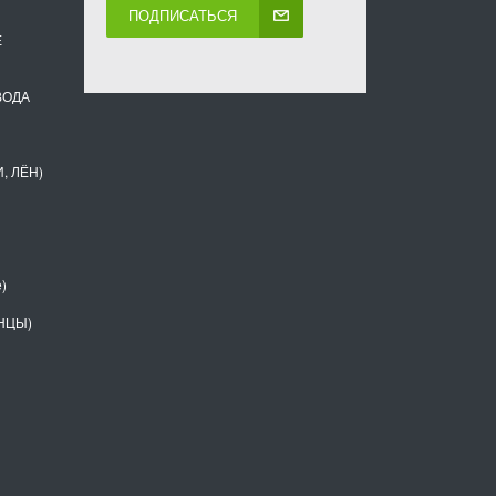
ПОДПИСАТЬСЯ
Е
ВОДА
, ЛЁН)
)
НЦЫ)