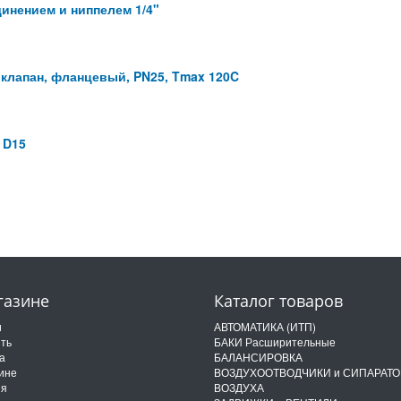
динением и ниппелем 1/4"
клапан, фланцевый, PN25, Tmax 120C
 D15
газине
Каталог товаров
и
АВТОМАТИКА (ИТП)
ить
БАКИ Расширительные
а
БАЛАНСИРОВКА
ине
ВОЗДУХООТВОДЧИКИ и СИПАРАТ
ия
ВОЗДУХА