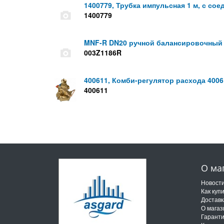
1400779, Трубка импульсная 1 м, с сое
1400779
MNF-R DN20 ручной балансировочный 
003Z1186R
400611, Комби-регулятор расхода 4006
400611
О ма
Новост
Как куп
Доставк
О магаз
Гарант