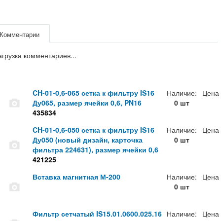
Комментарии
агрузка комментариев...
CH-01-0,6-065 сетка к фильтру IS16
Наличие:
Цена
Ду065, размер ячейки 0,6, PN16
0 шт
435834
CH-01-0,6-050 сетка к фильтру IS16
Наличие:
Цена
Ду050 (новый дизайн, карточка
0 шт
фильтра 224631), размер ячейки 0,6
421225
Вставка магнитная М-200
Наличие:
Цена
0 шт
Фильтр сетчатый IS15.01.0600.025.16
Наличие:
Цена