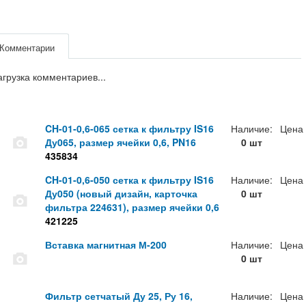
Комментарии
агрузка комментариев...
CH-01-0,6-065 сетка к фильтру IS16
Наличие:
Цена
Ду065, размер ячейки 0,6, PN16
0 шт
435834
CH-01-0,6-050 сетка к фильтру IS16
Наличие:
Цена
Ду050 (новый дизайн, карточка
0 шт
фильтра 224631), размер ячейки 0,6
421225
Вставка магнитная М-200
Наличие:
Цена
0 шт
Фильтр сетчатый Ду 25, Ру 16,
Наличие:
Цена