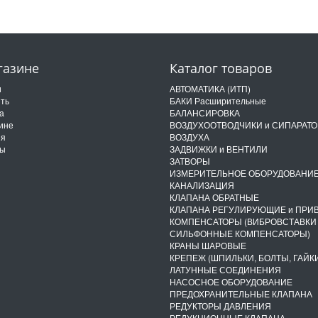
газине
Каталог товаров
и
АВТОМАТИКА (ИТП)
ить
БАКИ Расширительные
а
БАЛАНСИРОВКА
ине
ВОЗДУХООТВОДЧИКИ и СИПАРАТ
ия
ВОЗДУХА
ты
ЗАДВИЖКИ и ВЕНТИЛИ
ЗАТВОРЫ
ИЗМЕРИТЕЛЬНОЕ ОБОРУДОВАНИ
КАНАЛИЗАЦИЯ
КЛАПАНА ОБРАТНЫЕ
КЛАПАНА РЕГУЛИРУЮЩИЕ и ПРИ
КОМПЕНСАТОРЫ (ВИБРОВСТАВКИ
СИЛЬФОННЫЕ КОМПЕНСАТОРЫ)
КРАНЫ ШАРОВЫЕ
КРЕПЕЖ (ШПИЛЬКИ, БОЛТЫ, ГАЙКИ
ЛАТУННЫЕ СОЕДИНЕНИЯ
НАСОСНОЕ ОБОРУДОВАНИЕ
ПРЕДОХРАНИТЕЛЬНЫЕ КЛАПАНА
РЕДУКТОРЫ ДАВЛЕНИЯ
РЕДУКЦИОННЫЕ КЛАПАНА