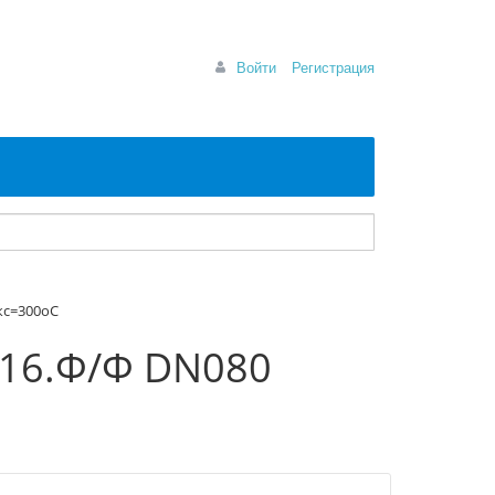
Войти
Регистрация
кс=300оС
.16.Ф/Ф DN080