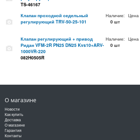
TS-46167
Клапан проходной седельный
Наличие:
Цена
регулирующий TRV-50-25-101
0 шт
Клапан регулирующий + привод
Наличие:
Цена
Ридан VFM-2R PN25 DN25 Kvs10+ARV-
0 шт
1000VR-220
082H0505R
О магазине
Новости
Как купить
Доставка
О магазине
Гарантия
Контакты