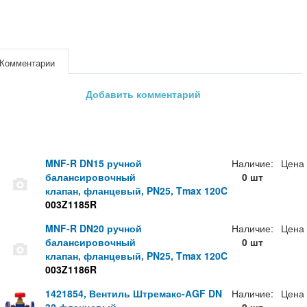
Комментарии
Добавить комментарий
MNF-R DN15 ручной
Наличие:
Цена
балансировочный
0 шт
клапан, фланцевый, PN25, Tmax 120C
003Z1185R
MNF-R DN20 ручной
Наличие:
Цена
балансировочный
0 шт
клапан, фланцевый, PN25, Tmax 120C
003Z1186R
1421854, Вентиль Штремакс-АGF DN
Наличие:
Цена