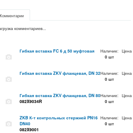
Комментарии
агрузка комментариев...
Гибкая вставка FC 6 д 50 муфтовая
Наличие:
Цена
0 шт
Гибкая вставка ZKV фланцевая, DN 32
Наличие:
Цена
0 шт
Гибкая вставка ZKV фланцевая, DN 80
Наличие:
Цена
082X9034R
0 шт
ZKB К-т контрольных стержней PN16
Наличие:
Цена
DN40
0 шт
082X9001