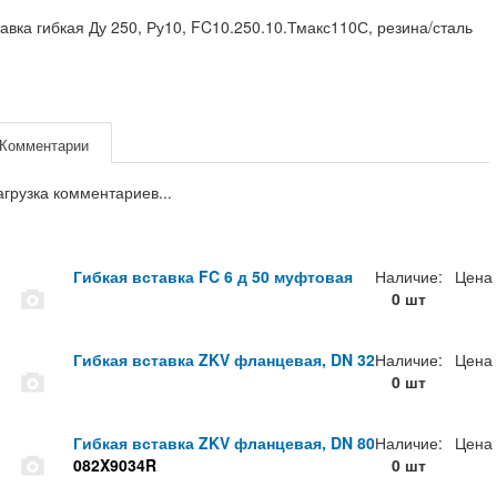
авка гибкая Ду 250, Ру10, FC10.250.10.Тмакс110С, резина/сталь
Комментарии
агрузка комментариев...
Гибкая вставка FC 6 д 50 муфтовая
Наличие:
Цена
0 шт
Гибкая вставка ZKV фланцевая, DN 32
Наличие:
Цена
0 шт
Гибкая вставка ZKV фланцевая, DN 80
Наличие:
Цена
082X9034R
0 шт