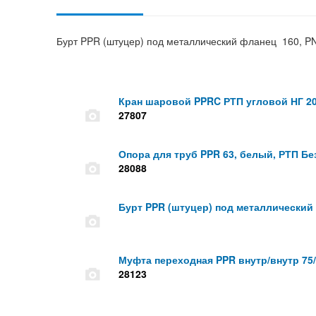
Бурт PPR (штуцер) под металлический фланец 160, P
Кран шаровой PPRC РТП угловой НГ 2
27807
Опора для труб PPR 63, белый, РТП Бе
28088
Бурт PPR (штуцер) под металлический
Муфта переходная PPR внутр/внутр 75/3
28123