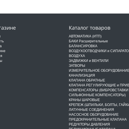
газине
Каталог товаров
и
АВТОМАТИКА (ИТП)
ить
БАКИ Расширительные
а
БАЛАНСИРОВКА
ине
ВОЗДУХООТВОДЧИКИ и СИПАРАТ
ия
ВОЗДУХА
ты
ЗАДВИЖКИ и ВЕНТИЛИ
ЗАТВОРЫ
ИЗМЕРИТЕЛЬНОЕ ОБОРУДОВАНИ
КАНАЛИЗАЦИЯ
КЛАПАНА ОБРАТНЫЕ
КЛАПАНА РЕГУЛИРУЮЩИЕ и ПРИ
КОМПЕНСАТОРЫ (ВИБРОВСТАВКИ
СИЛЬФОННЫЕ КОМПЕНСАТОРЫ)
КРАНЫ ШАРОВЫЕ
КРЕПЕЖ (ШПИЛЬКИ, БОЛТЫ, ГАЙКИ
ЛАТУННЫЕ СОЕДИНЕНИЯ
НАСОСНОЕ ОБОРУДОВАНИЕ
ПРЕДОХРАНИТЕЛЬНЫЕ КЛАПАНА
РЕДУКТОРЫ ДАВЛЕНИЯ
РЕДУКЦИОННЫЕ КЛАПАНА