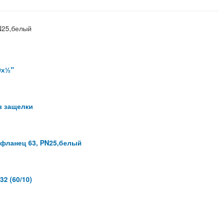
N25,белый
0х½"
з защелки
 фланец 63, PN25,белый
2 (60/10)