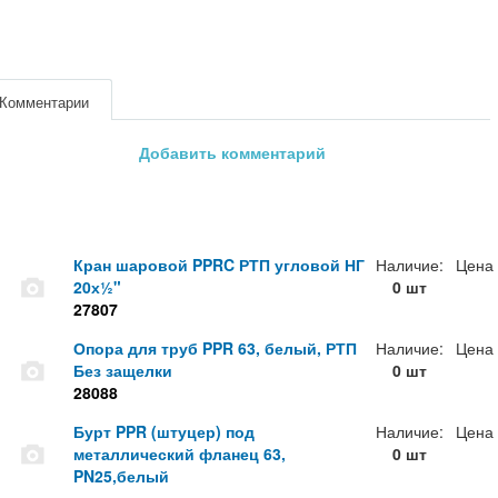
Комментарии
Добавить комментарий
Кран шаровой PPRC РТП угловой НГ
Наличие:
Цена
20х½"
0 шт
27807
Опора для труб PPR 63, белый, РТП
Наличие:
Цена
Без защелки
0 шт
28088
Бурт PPR (штуцер) под
Наличие:
Цена
металлический фланец 63,
0 шт
PN25,белый