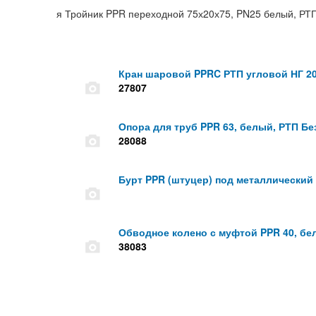
я Тройник PPR переходной 75х20х75, PN25 белый, РТ
Кран шаровой PPRC РТП угловой НГ 2
27807
Опора для труб PPR 63, белый, РТП Бе
28088
Бурт PPR (штуцер) под металлический
Обводное колено с муфтой PPR 40, бел
38083