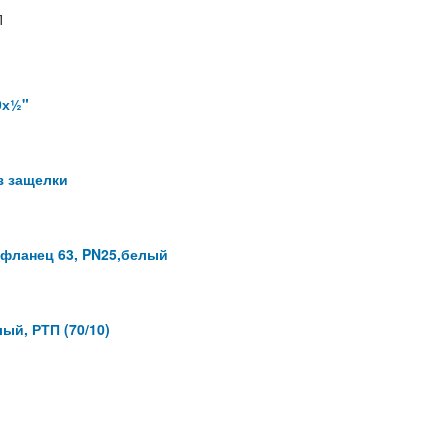
П
0х½"
з защелки
 фланец 63, PN25,белый
ый, РТП (70/10)