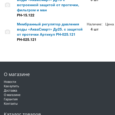
встроенной защитой от протечки,
фильтром и ман
РН-15.122
Мембранный регулятор давления
Наличие:
Цена
воды «АкваСмарт» Ду25. с защитой
4 шт
от протечки Артикул РН-025.121
РН-025.121
О магазине
Новости
Как купить
Доставка
О магазине
Гарантия
Контакты
Каталог товаров