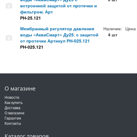
встроенной защитой от протечки и
фильтром. Арт
РН-25.121
Мембранный регулятор давления
Наличие:
Цена
воды «АкваСмарт» Ду25. с защитой
4 шт
от протечки Артикул РН-025.121
РН-025.121
О магазине
Новости
Как купить
Доставка
О магазине
Гарантия
Контакты
Каталог товаров