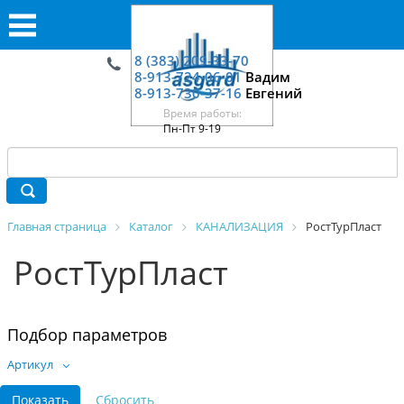
8 (383) 209-33-70
8-913-724-06-01
Вадим
8-913-730-37-16
Евгений
Время работы:
Пн-Пт 9-19
Главная страница
Каталог
КАНАЛИЗАЦИЯ
РостТурПласт
РостТурПласт
Подбор параметров
Артикул