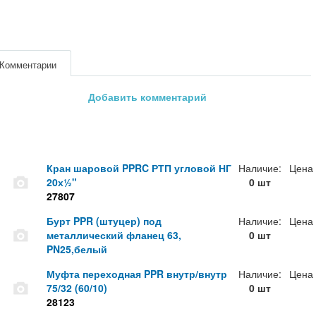
Комментарии
Добавить комментарий
Кран шаровой PPRC РТП угловой НГ
Наличие:
Цена
20х½"
0 шт
27807
Бурт PPR (штуцер) под
Наличие:
Цена
металлический фланец 63,
0 шт
PN25,белый
Муфта переходная PPR внутр/внутр
Наличие:
Цена
75/32 (60/10)
0 шт
28123