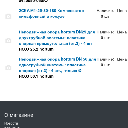
0440050-050/Ф
2СКУ.М1-25-80-180 Компенсатор
Наличие:
Цена
сильфонный в кожухе
0 шт
Неподвижная опора hortum DN25 для
Наличие:
Цена
двухтрубной системы: пластина
0 шт
опорная прямоугольная (ст.3) - 4 шт
НО.О 25.2 hortum
Неподвижная опора hortum DN 50 для
Наличие:
Цена
однотрубной системы: пластина
0 шт
опорная (ст.3) - 4 шт., гильза Ø
НО.О 50.1 hortum
О магазине
Новости
Как купить