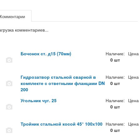
Комментарии
агрузка комментариев...
Бочонок ст. д15 (70мм)
Наличие:
Цена
0 шт
Гидрозатвор стальной сварной в
Наличие:
Цена
комплекте с ответными фланцами DN
0 шт
200
Угольник чуг. 25
Наличие:
Цена
0 шт
Тройник стальной косой 45° 100х100
Наличие:
Цена
0 шт