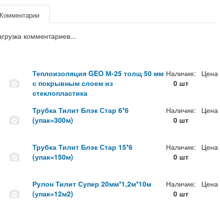
Комментарии
агрузка комментариев...
Теплоизоляция GEO М-25 толщ 50 мм
Наличие:
Цена
с покрывным слоем из
0 шт
стеклопластика
Трубка Тилит Блэк Стар 6*6
Наличие:
Цена
(упак=300м)
0 шт
Трубка Тилит Блэк Стар 15*6
Наличие:
Цена
(упак=150м)
0 шт
Рулон Тилит Супер 20мм*1,2м*10м
Наличие:
Цена
(упак=12м2)
0 шт