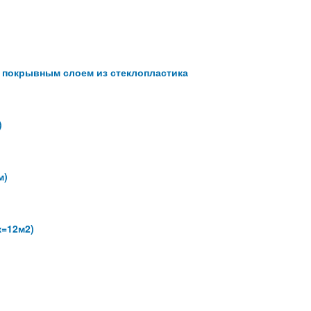
 покрывным слоем из стеклопластика
)
м)
к=12м2)