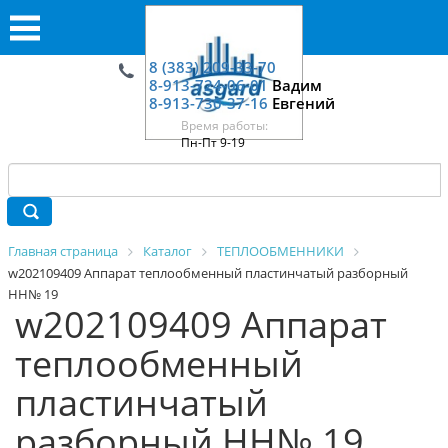
8 (383) 209-33-70
8-913-724-06-01
Вадим
8-913-730-37-16
Евгений
Время работы:
Пн-Пт 9-19
Главная страница
Каталог
ТЕПЛООБМЕННИКИ
w202109409 Аппарат теплообменный пластинчатый разборный
HH№ 19
w202109409 Аппарат
теплообменный
пластинчатый
разборный HH№ 19