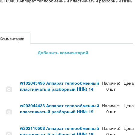
02109409 Аппарат теплообменный пластинчатый разборный HH№
Комментарии
Добавить комментарий
w102045496 Аппарат теплообменный
Наличие:
Цена
пластинчатый разборный HH№ 14
0 шт
w203044433 Аппарат теплообменный
Наличие:
Цена
пластинчатый разборный НН№ 19
0 шт
w202110508 Аппарат теплообменный
Наличие:
Цена
пластинчатый разборный HH№ 19
0 шт