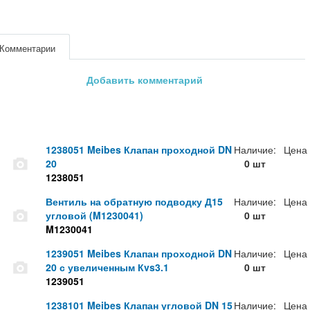
Комментарии
Добавить комментарий
1238051 Meibes Клапан проходной DN
Наличие:
Цена
20
0 шт
1238051
Вентиль на обратную подводку Д15
Наличие:
Цена
угловой (M1230041)
0 шт
M1230041
1239051 Meibes Клапан проходной DN
Наличие:
Цена
20 с увеличенным Кvs3.1
0 шт
1239051
1238101 Meibes Клапан угловой DN 15
Наличие:
Цена