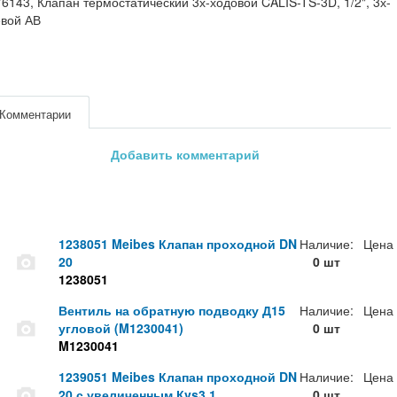
6143, Клапан термостатический 3х-ходовой CALIS-TS-3D, 1/2", 3х-
евой АВ
Комментарии
Добавить комментарий
1238051 Meibes Клапан проходной DN
Наличие:
Цена
20
0 шт
1238051
Вентиль на обратную подводку Д15
Наличие:
Цена
угловой (M1230041)
0 шт
M1230041
1239051 Meibes Клапан проходной DN
Наличие:
Цена
20 с увеличенным Кvs3.1
0 шт