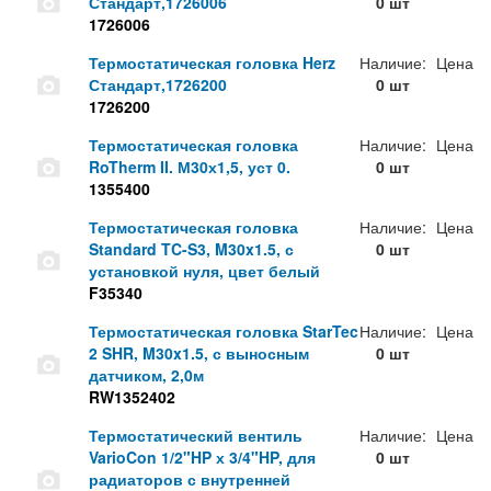
Стандарт,1726006
0 шт
1726006
Термостатическая головка Herz
Наличие:
Цена
Стандарт,1726200
0 шт
1726200
Термостатическая головка
Наличие:
Цена
RoTherm II. М30х1,5, уст 0.
0 шт
1355400
Термостатическая головка
Наличие:
Цена
Standard TC-S3, M30x1.5, с
0 шт
установкой нуля, цвет белый
F35340
Термостатическая головка StarTec
Наличие:
Цена
2 SHR, M30x1.5, с выносным
0 шт
датчиком, 2,0м
RW1352402
Термостатический вентиль
Наличие:
Цена
VarioCon 1/2"HP х 3/4"HP, для
0 шт
радиаторов с внутренней