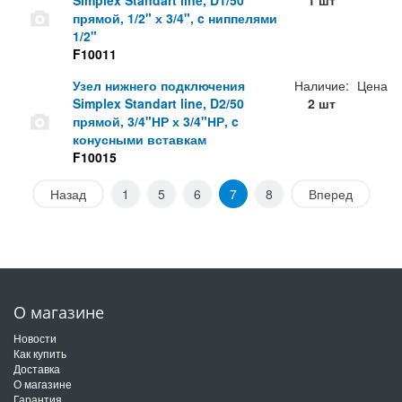
Simplex Standart line, D1/50
1 шт
прямой, 1/2" х 3/4", c ниппелями
1/2"
F10011
Узел нижнего подключения
Наличие:
Цена
Simplex Standart line, D2/50
2 шт
прямой, 3/4"НР х 3/4"НР, c
конусными вставкам
F10015
Назад
1
5
6
7
8
Вперед
О магазине
Новости
Как купить
Доставка
О магазине
Гарантия