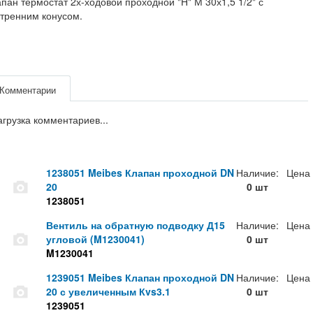
пан термостат 2х-ходовой проходной "Н" М 30х1,5 1/2" с
тренним конусом.
Комментарии
агрузка комментариев...
1238051 Meibes Клапан проходной DN
Наличие:
Цена
20
0 шт
1238051
Вентиль на обратную подводку Д15
Наличие:
Цена
угловой (M1230041)
0 шт
M1230041
1239051 Meibes Клапан проходной DN
Наличие:
Цена
20 с увеличенным Кvs3.1
0 шт
1239051