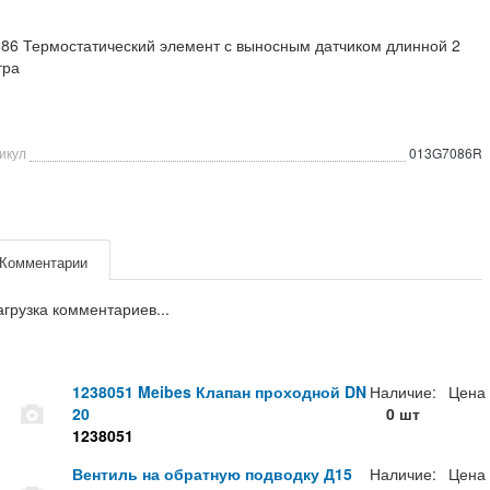
86 Термостатический элемент с выносным датчиком длинной 2
тра
икул
013G7086R
Комментарии
агрузка комментариев...
1238051 Meibes Клапан проходной DN
Наличие:
Цена
20
0 шт
1238051
Вентиль на обратную подводку Д15
Наличие:
Цена