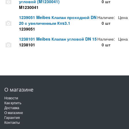
угловой (M1230041)
0 шт
M1230041
1239051 Meibes Клапан проходной DN
Наличие:
Цена
20 с увеличенным Кvs3.1
0 шт
1239051
1238101 Meibes Клапан угловой DN 15
Наличие:
Цена
1238101
0 шт
О магазине
Новости
Как купить
Доставка
О магазине
Гарантия
Контакты