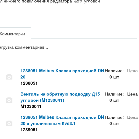
л нижнего подключения радиатора ½х¾ угловой
Комментарии
агрузка комментариев...
1238051 Meibes Клапан проходной DN
Наличие:
Цена
20
0 шт
1238051
Вентиль на обратную подводку Д15
Наличие:
Цена
угловой (M1230041)
0 шт
M1230041
1239051 Meibes Клапан проходной DN
Наличие:
Цена
20 с увеличенным Кvs3.1
0 шт
1239051