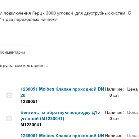
л подключения Герц - 3000 угловой для двухтрубных систем G
" + два переходных ниппеля
Комментарии
агрузка комментариев...
1238051 Meibes Клапан проходной DN
Наличие:
Цена
20
0 шт
1238051
Вентиль на обратную подводку Д15
Наличие:
Цена
угловой (M1230041)
0 шт
M1230041
1239051 Meibes Клапан проходной DN
Наличие:
Цена