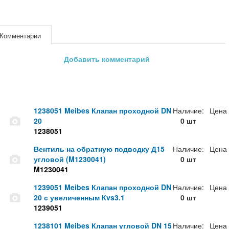
Комментарии
Добавить комментарий
1238051 Meibes Клапан проходной DN
Наличие:
Цена
20
0 шт
1238051
Вентиль на обратную подводку Д15
Наличие:
Цена
угловой (M1230041)
0 шт
M1230041
1239051 Meibes Клапан проходной DN
Наличие:
Цена
20 с увеличенным Кvs3.1
0 шт
1239051
1238101 Meibes Клапан угловой DN 15
Наличие:
Цена