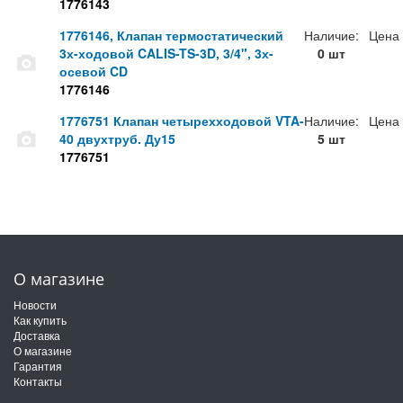
1776143
1776146, Клапан термостатический
Наличие:
Цена
3х-ходовой CALIS-TS-3D, 3/4", 3х-
0 шт
осевой CD
1776146
1776751 Клапан четырехходовой VTA-
Наличие:
Цена
40 двухтруб. Ду15
5 шт
1776751
О магазине
Новости
Как купить
Доставка
О магазине
Гарантия
Контакты