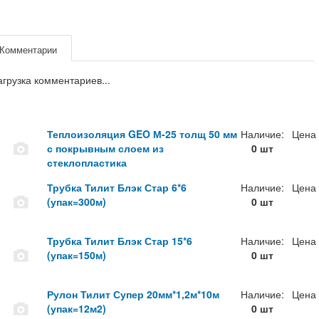
Комментарии
агрузка комментариев...
Теплоизоляция GEO М-25 толщ 50 мм
Наличие:
Цена
с покрывным слоем из
0 шт
стеклопластика
Трубка Тилит Блэк Стар 6*6
Наличие:
Цена
(упак=300м)
0 шт
Трубка Тилит Блэк Стар 15*6
Наличие:
Цена
(упак=150м)
0 шт
Рулон Тилит Супер 20мм*1,2м*10м
Наличие:
Цена
(упак=12м2)
0 шт