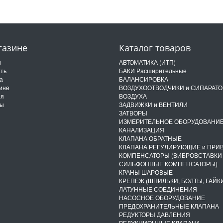
газине
Каталог товаров
и
АВТОМАТИКА (ИТП)
ить
БАКИ Расширительные
а
БАЛАНСИРОВКА
ине
ВОЗДУХООТВОДЧИКИ и СИПАРАТ
ия
ВОЗДУХА
ты
ЗАДВИЖКИ и ВЕНТИЛИ
ЗАТВОРЫ
ИЗМЕРИТЕЛЬНОЕ ОБОРУДОВАНИ
КАНАЛИЗАЦИЯ
КЛАПАНА ОБРАТНЫЕ
КЛАПАНА РЕГУЛИРУЮЩИЕ и ПРИ
КОМПЕНСАТОРЫ (ВИБРОВСТАВКИ
СИЛЬФОННЫЕ КОМПЕНСАТОРЫ)
КРАНЫ ШАРОВЫЕ
КРЕПЕЖ (ШПИЛЬКИ, БОЛТЫ, ГАЙКИ
ЛАТУННЫЕ СОЕДИНЕНИЯ
НАСОСНОЕ ОБОРУДОВАНИЕ
ПРЕДОХРАНИТЕЛЬНЫЕ КЛАПАНА
РЕДУКТОРЫ ДАВЛЕНИЯ
РЕДУКЦИОННЫЕ КЛАПАНА