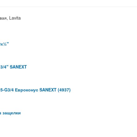
ая, Lavita
0х½"
 3/4" SANEXT
5-G3/4 Евроконус SANEXT (4937)
з защелки