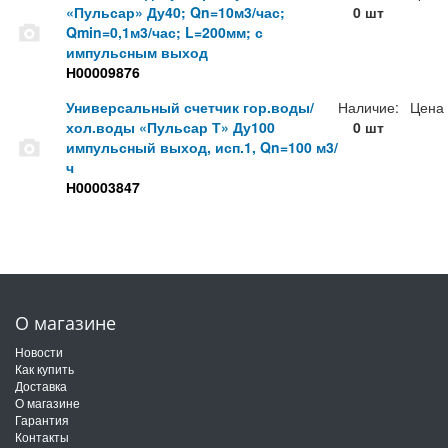
«Пульсар» Ду40; Qn=10м3/час;
0 шт
Qmin=0,1м3/час; L=200мм; с
импульсным выход
Н00009876
Универсальный счетчик гор.воды/
Наличие:
Цена
хол.воды «Пульсар Т» Ду100
0 шт
импульсный выход, исп.1, Qn=100 м3/
ч
Н00003847
О магазине
Новости
Как купить
Доставка
О магазине
Гарантия
Контакты