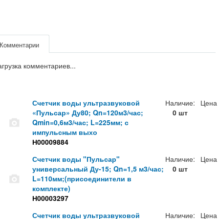
Комментарии
агрузка комментариев...
Счетчик воды ультразвуковой
Наличие:
Цена
«Пульсар» Ду80; Qn=120м3/час;
0 шт
Qmin=0,6м3/час; L=225мм; с
импульсным выхо
Н00009884
Счетчик воды "Пульсар"
Наличие:
Цена
универсальный Ду-15; Qn=1,5 м3/час;
0 шт
L=110мм;(присоединители в
комплекте)
Н00003297
Счетчик воды ультразвуковой
Наличие:
Цена