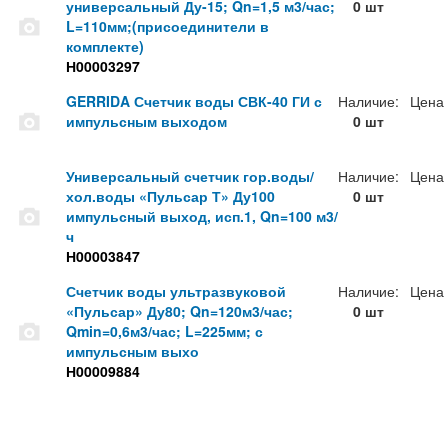
универсальный Ду-15; Qn=1,5 м3/час;
0 шт
L=110мм;(присоединители в
комплекте)
Н00003297
GERRIDA Счетчик воды СВК-40 ГИ с
Наличие:
Цена
импульсным выходом
0 шт
Универсальный счетчик гор.воды/
Наличие:
Цена
хол.воды «Пульсар Т» Ду100
0 шт
импульсный выход, исп.1, Qn=100 м3/
ч
Н00003847
Счетчик воды ультразвуковой
Наличие:
Цена
«Пульсар» Ду80; Qn=120м3/час;
0 шт
Qmin=0,6м3/час; L=225мм; с
импульсным выхо
Н00009884