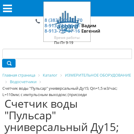
8 (383) 209-33-70
8-913-724-06-01
Вадим
8-913-730-37-16
Евгений
Время работы:
Пн-Пт 9-19
Главная страница
Каталог
ИЗМЕРИТЕЛЬНОЕ ОБОРУДОВАНИЕ
Водосчетчики
Счетчик воды "Пульсар" универсальный Ду15; Qn=1,5 м3/час;
L=110мм; с импульсным выходом; (присоеди
Счетчик воды
"Пульсар"
универсальный Ду15;