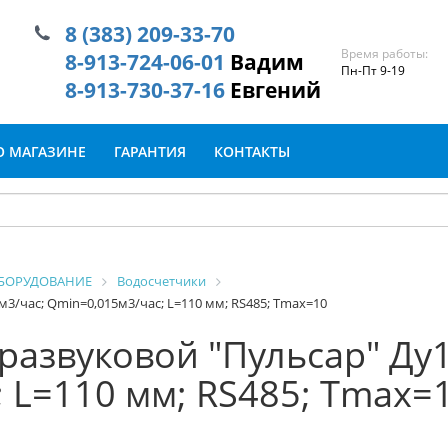
8 (383) 209-33-70
Время работы:
8-913-724-06-01
Вадим
Пн-Пт 9-19
8-913-730-37-16
Евгений
О МАГАЗИНЕ
ГАРАНТИЯ
КОНТАКТЫ
БОРУДОВАНИЕ
Водосчетчики
м3/час; Qmin=0,015м3/час; L=110 мм; RS485; Тmax=10
развуковой "Пульсар" Ду1
 L=110 мм; RS485; Тmax=