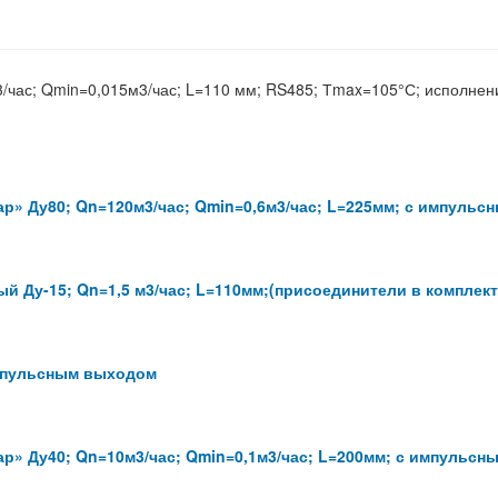
3/час; Qmin=0,015м3/час; L=110 мм; RS485; Тmax=105°С; исполнени
р» Ду80; Qn=120м3/час; Qmin=0,6м3/час; L=225мм; с импульс
й Ду-15; Qn=1,5 м3/час; L=110мм;(присоединители в комплект
импульсным выходом
р» Ду40; Qn=10м3/час; Qmin=0,1м3/час; L=200мм; с импульсн