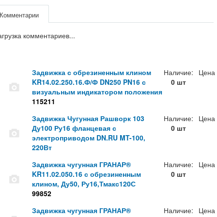
Комментарии
агрузка комментариев...
Задвижка с обрезиненным клином
Наличие:
Цена
KR14.02.250.16.Ф/Ф DN250 PN16 с
0 шт
визуальным индикатором положения
115211
Задвижка Чугунная Рашворк 103
Наличие:
Цена
Ду100 Ру16 фланцевая с
0 шт
электроприводом DN.RU MT-100,
220Вт
Задвижка чугунная ГРАНАР®
Наличие:
Цена
KR11.02.050.16 с обрезиненным
0 шт
клином, Ду50, Ру16,Тмакс120С
99852
Задвижка чугунная ГРАНАР®
Наличие:
Цена