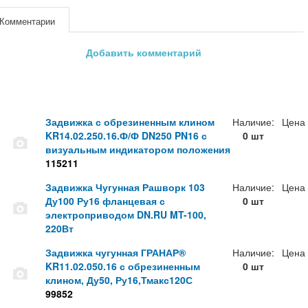
Комментарии
Добавить комментарий
Задвижка с обрезиненным клином
Наличие:
Цена
KR14.02.250.16.Ф/Ф DN250 PN16 с
0 шт
визуальным индикатором положения
115211
Задвижка Чугунная Рашворк 103
Наличие:
Цена
Ду100 Ру16 фланцевая с
0 шт
электроприводом DN.RU MT-100,
220Вт
Задвижка чугунная ГРАНАР®
Наличие:
Цена
KR11.02.050.16 с обрезиненным
0 шт
клином, Ду50, Ру16,Тмакс120С
99852