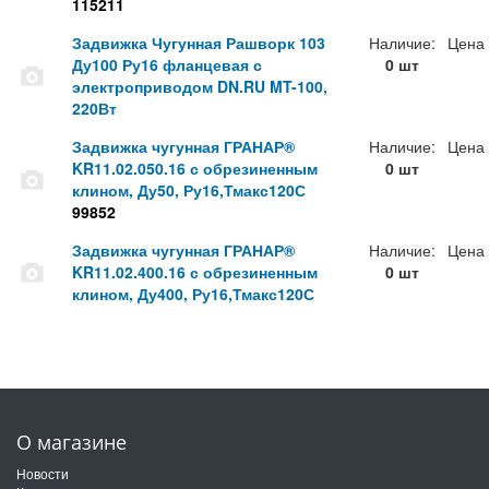
115211
Задвижка Чугунная Рашворк 103
Наличие:
Цена
Ду100 Ру16 фланцевая с
0 шт
электроприводом DN.RU MT-100,
220Вт
Задвижка чугунная ГРАНАР®
Наличие:
Цена
KR11.02.050.16 с обрезиненным
0 шт
клином, Ду50, Ру16,Тмакс120С
99852
Задвижка чугунная ГРАНАР®
Наличие:
Цена
KR11.02.400.16 с обрезиненным
0 шт
клином, Ду400, Ру16,Тмакс120С
О магазине
Новости