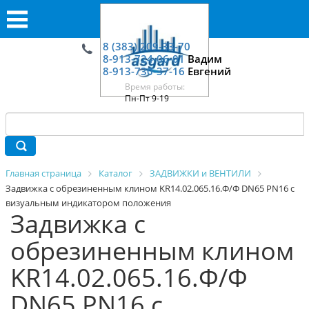
8 (383) 209-33-70
8-913-724-06-01
Вадим
8-913-730-37-16
Евгений
Время работы:
Пн-Пт 9-19
Главная страница
Каталог
ЗАДВИЖКИ и ВЕНТИЛИ
Задвижка с обрезиненным клином KR14.02.065.16.Ф/Ф DN65 PN16 с
визуальным индикатором положения
Задвижка с
обрезиненным клином
KR14.02.065.16.Ф/Ф
DN65 PN16 с